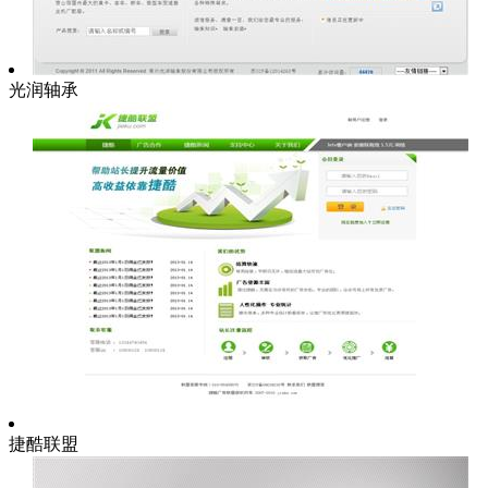
光润轴承
捷酷联盟