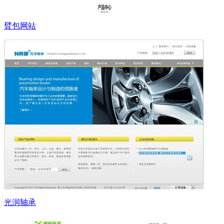
臂包网站
光润轴承