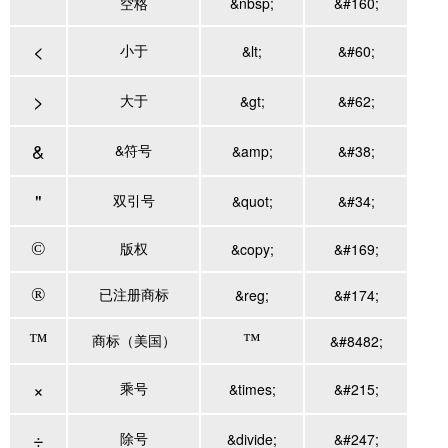
空格
&nbsp;
&#160;
<
小于
&lt;
&#60;
>
大于
&gt;
&#62;
&
&符号
&amp;
&#38;
"
双引号
&quot;
&#34;
©
版权
&copy;
&#169;
®
已注册商标
&reg;
&#174;
™
商标（美国）
™
&#8482;
×
乘号
&times;
&#215;
÷
除号
&divide;
&#247;