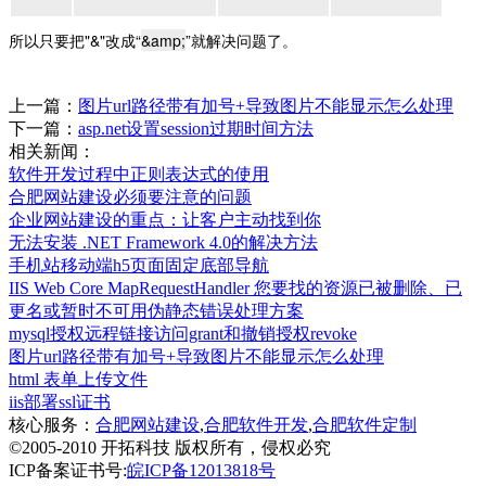
所以只要把"&"改成“
&amp;
”就解决问题了。
上一篇：
图片url路径带有加号+导致图片不能显示怎么处理
下一篇：
asp.net设置session过期时间方法
相关新闻：
软件开发过程中正则表达式的使用
合肥网站建设必须要注意的问题
企业网站建设的重点：让客户主动找到你
无法安装 .NET Framework 4.0的解决方法
手机站移动端h5页面固定底部导航
IIS Web Core MapRequestHandler 您要找的资源已被删除、已
更名或暂时不可用伪静态错误处理方案
mysql授权远程链接访问grant和撤销授权revoke
图片url路径带有加号+导致图片不能显示怎么处理
html 表单上传文件
iis部署ssl证书
核心服务：
合肥网站建设
,
合肥软件开发
,
合肥软件定制
©2005-2010 开拓科技 版权所有，侵权必究
ICP备案证书号:
皖ICP备12013818号