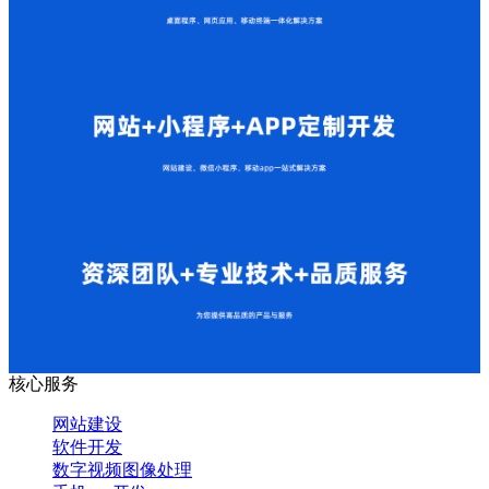
核心服务
网站建设
软件开发
数字视频图像处理