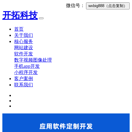
微信号：
wxbig888
（点击复制）
开拓科技
首页
关于我们
核心服务
网站建设
软件开发
数字视频图像处理
手机app开发
小程序开发
客户案例
联系我们