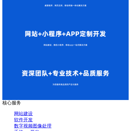
核心服务
网站建设
软件开发
数字视频图像处理