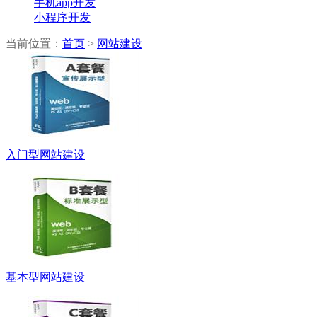
手机app开发
小程序开发
当前位置：
首页
>
网站建设
入门型网站建设
基本型网站建设