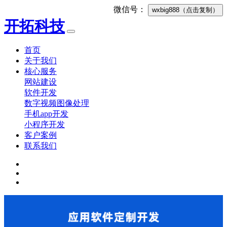
微信号：
wxbig888
（点击复制）
开拓科技
首页
关于我们
核心服务
网站建设
软件开发
数字视频图像处理
手机app开发
小程序开发
客户案例
联系我们