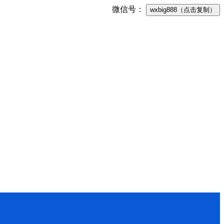
微信号：
wxbig888
（点击复制）