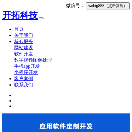
微信号：
wxbig888
（点击复制）
开拓科技
首页
关于我们
核心服务
网站建设
软件开发
数字视频图像处理
手机app开发
小程序开发
客户案例
联系我们