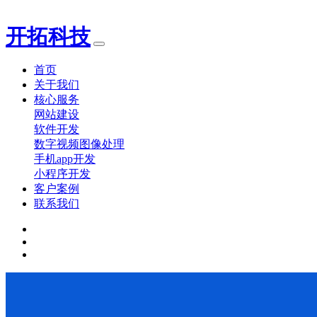
开拓科技
首页
关于我们
核心服务
网站建设
软件开发
数字视频图像处理
手机app开发
小程序开发
客户案例
联系我们