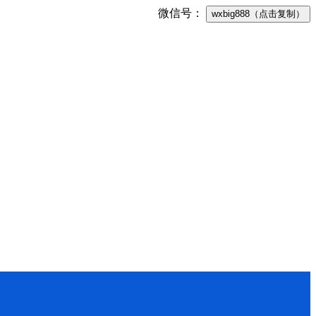
微信号：
wxbig888
（点击复制）