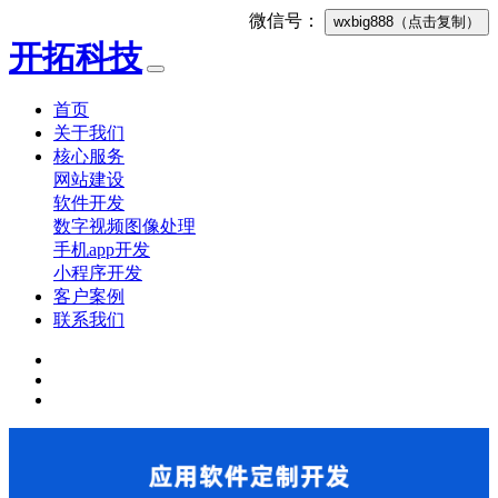
微信号：
wxbig888
（点击复制）
开拓科技
首页
关于我们
核心服务
网站建设
软件开发
数字视频图像处理
手机app开发
小程序开发
客户案例
联系我们