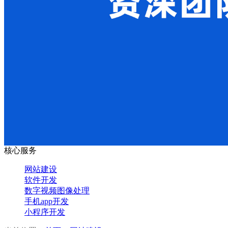
核心服务
网站建设
软件开发
数字视频图像处理
手机app开发
小程序开发