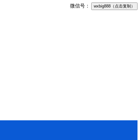
微信号：
wxbig888
（点击复制）