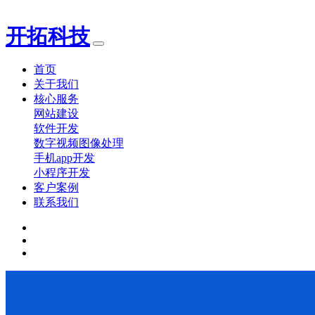
开拓科技
首页
关于我们
核心服务
网站建设
软件开发
数字视频图像处理
手机app开发
小程序开发
客户案例
联系我们