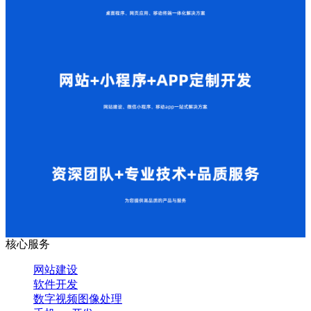
核心服务
网站建设
软件开发
数字视频图像处理