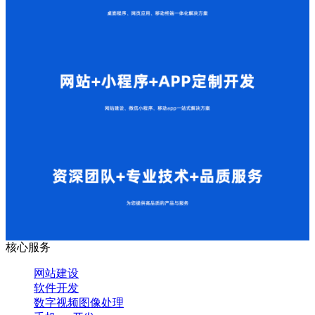
核心服务
网站建设
软件开发
数字视频图像处理