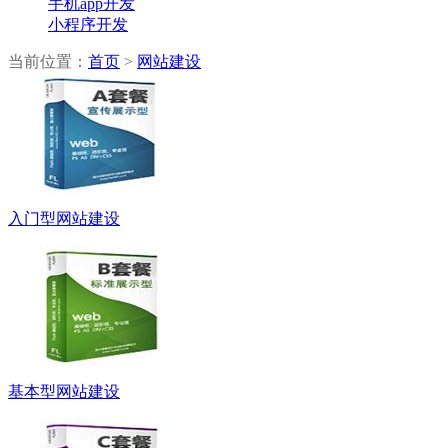
手机app开发
小程序开发
当前位置：
首页
>
网站建设
入门型网站建设
基本型网站建设