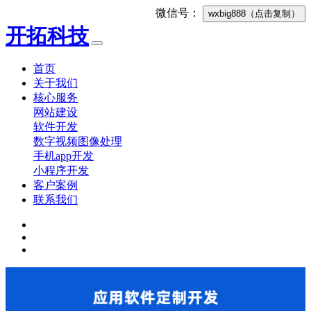
微信号：
wxbig888
（点击复制）
开拓科技
首页
关于我们
核心服务
网站建设
软件开发
数字视频图像处理
手机app开发
小程序开发
客户案例
联系我们