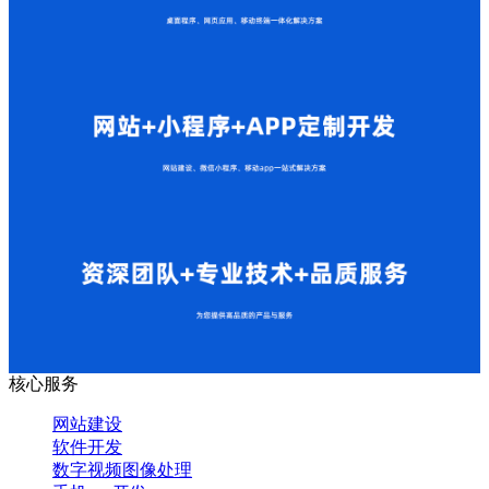
核心服务
网站建设
软件开发
数字视频图像处理