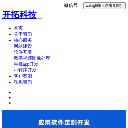
微信号：
wxbig888
（点击复制）
开拓科技
首页
关于我们
核心服务
网站建设
软件开发
数字视频图像处理
手机app开发
小程序开发
客户案例
联系我们