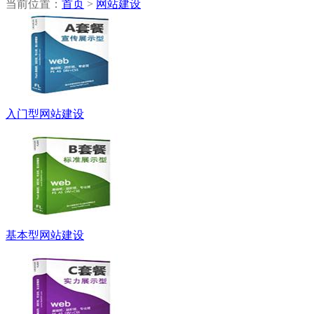
当前位置：
首页
>
网站建设
入门型网站建设
基本型网站建设