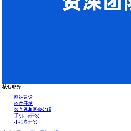
核心服务
网站建设
软件开发
数字视频图像处理
手机app开发
小程序开发