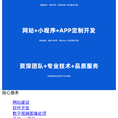
核心服务
网站建设
软件开发
数字视频图像处理